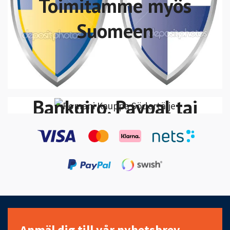
Toimitamme myös
Suomeen
Voit maksaa Swish,
VISA/MasterCard
Bankgiro, Paypal tai
Klarna Lasku-Maksa
30 päivän kuluessa
Anmäl dig till vår nyhetsbrev