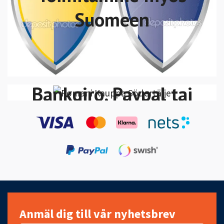
Suomeen
Voit maksaa Swish,
VISA/MasterCard
Bankgiro, Paypal tai
Klarna Lasku-Maksa
30 päivän kuluessa
Anmäl dig till vår nyhetsbrev