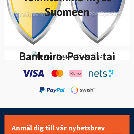
Suomeen
Voit maksaa Swish,
VISA/MasterCard
Bankgiro, Paypal tai
Klarna Lasku-Maksa
30 päivän kuluessa
Anmäl dig till vår nyhetsbrev