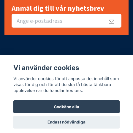
Anmäl dig till vår nyhetsbrev
Snabbt, enkelt och billigt
Vi använder cookies
Fotmeny
Vi använder cookies för att anpassa det innehåll som
visas för dig och för att du ska få bästa tänkbara
upplevelse när du handlar hos oss.
Godkänn alla
© 2026 Romani Kauppa Södertälje
Endast nödvändiga