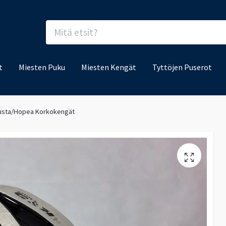
t
Miesten Puku
Miesten Kengät
Tyttöjen Puserot
usta/Hopea Korkokengät