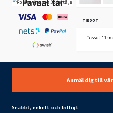
Paypal tai
Klarna
TIEDOT
Lasku-
Maksa 30
Tossut 11cm
päivän
kuluessa
Anmäl dig till vå
Snabbt, enkelt och billigt