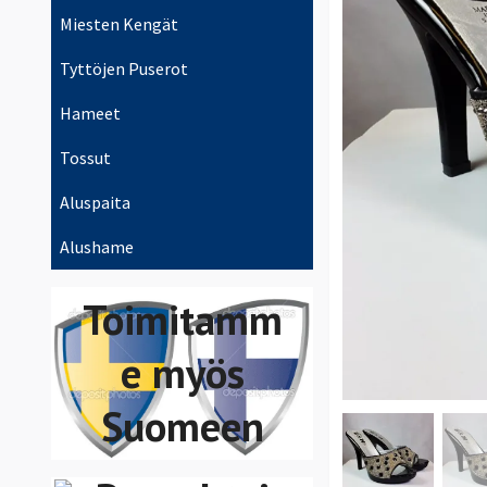
Miesten Kengät
Tyttöjen Puserot
Hameet
Tossut
Aluspaita
Voit maksaa
Alushame
Swish,
Toimitamm
VISA/Maste
e myös
rCard
Suomeen
Bankgiro,