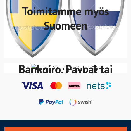
Toimitamme myös
Suomeen
Voit maksaa Swish,
VISA/MasterCard
Bankgiro, Paypal tai
Klarna Lasku-Maksa
30 päivän kuluessa