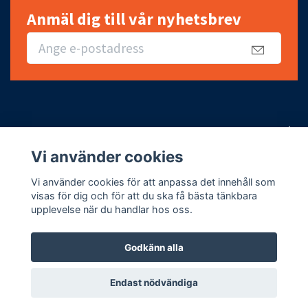
Anmäl dig till vår nyhetsbrev
Snabbt, enkelt och billigt
Vi använder cookies
Fotmeny
Vi använder cookies för att anpassa det innehåll som
visas för dig och för att du ska få bästa tänkbara
upplevelse när du handlar hos oss.
Godkänn alla
© 2026 Romani Kauppa Södertälje
Endast nödvändiga