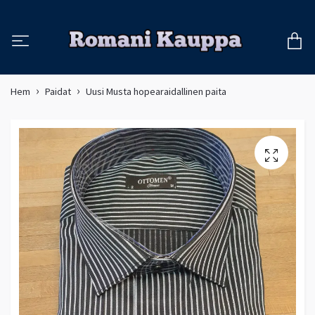
Hem
Paidat
Uusi Musta hopearaidallinen paita