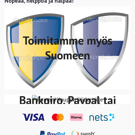
Nopeaa, helppoa ja halpaa!
Toimitamme myös
Suomeen
Voit maksaa Swish,
VISA/MasterCard
Bankgiro, Paypal tai
Klarna Lasku-Maksa
30 päivän kuluessa