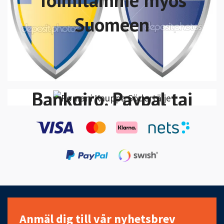
Suomeen
Voit maksaa Swish,
VISA/MasterCard
Bankgiro, Paypal tai
Klarna Lasku-Maksa
30 päivän kuluessa
Anmäl dig till vår nyhetsbrev