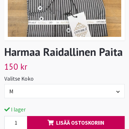
Harmaa Raidallinen Paita
150 kr
Valitse Koko
M
I lager
LISÄÄ OSTOSKORIIN