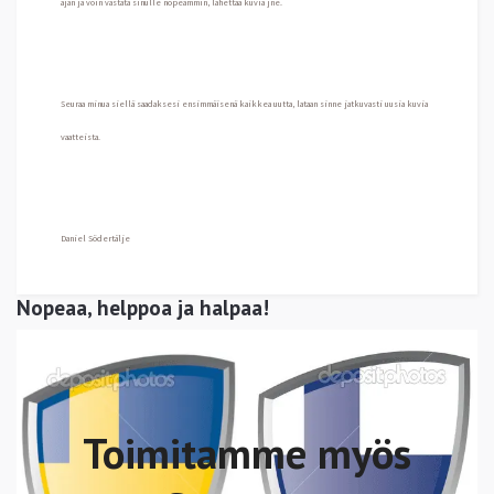
ajan ja voin vastata sinulle nopeammin, lähettää kuvia jne.
Seuraa minua siellä saadaksesi ensimmäisenä kaikkea uutta, lataan sinne jatkuvasti uusia kuvia
vaatteista.
Daniel Södertälje
Nopeaa, helppoa ja halpaa!
Toimitamme myös