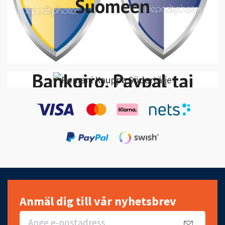
Suomeen
Voit maksaa Swish,
VISA/MasterCard
Bankgiro, Paypal tai
Klarna Lasku-Maksa
30 päivän kuluessa
Anmäl dig till vår nyhetsbrev