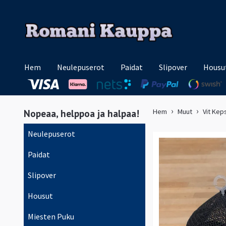
Hem
Neulepuserot
Paidat
Slipover
Housu
Nopeaa, helppoa ja halpaa!
Hem
Muut
Vit Kep
Neulepuserot
Paidat
Slipover
Housut
Miesten Puku