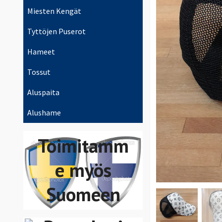
Miesten Kengät
Tyttöjen Puserot
Hameet
Tossut
Aluspaita
Voit maksaa
Alushame
Swish,
Toimitamm
VISA/Maste
e myös
rCard
Suomeen
Bankgiro,