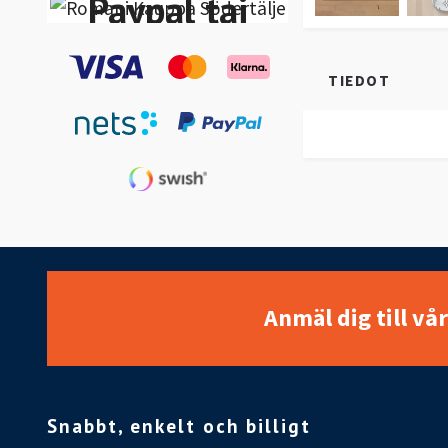
Paypal tai
Klarna
TIEDOT
Lasku-
Maksa 30
päivän
kuluessa
Anmäl dig till vå
Snabbt, enkelt och billigt