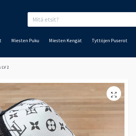
t
Miesten Puku
Miesten Kengät
Tyttöjen Puserot
s LV 2