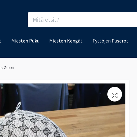
t
Miesten Puku
Miesten Kengät
Tyttöjen Puserot
s Gucci