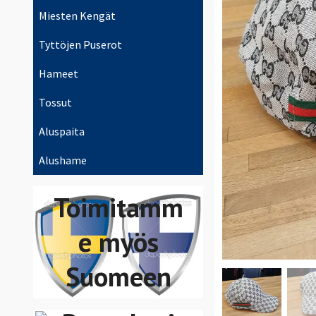
Miesten Kengät
Tyttöjen Puserot
Hameet
Tossut
Aluspaita
Voit maksaa
Alushame
Swish,
Toimitamm
VISA/Maste
e myös
rCard
Suomeen
Bankgiro,