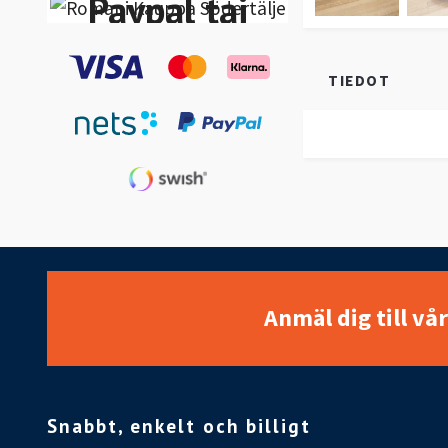
Paypal tai
Klarna
TIEDOT
Lasku-
Maksa 30
päivän
kuluessa
Anmäl dig till vå
Snabbt, enkelt och billigt