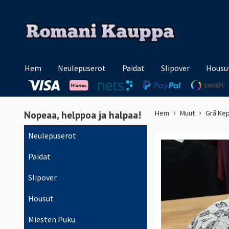
Hem
Neulepuserot
Paidat
Slipover
Housu
Nopeaa, helppoa ja halpaa!
Hem
Muut
Grå Kep
Neulepuserot
Paidat
Slipover
Housut
Miesten Puku