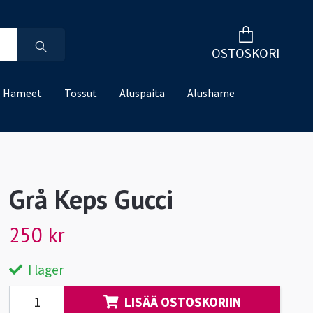
OSTOSKORI
Hameet
Tossut
Aluspaita
Alushame
Grå Keps Gucci
250 kr
I lager
LISÄÄ OSTOSKORIIN