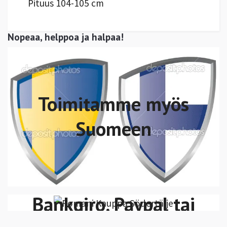
Pituus 104-105 cm
Nopeaa, helppoa ja halpaa!
Toimitamme myös
Suomeen
Voit maksaa Swish,
VISA/MasterCard
Bankgiro, Paypal tai