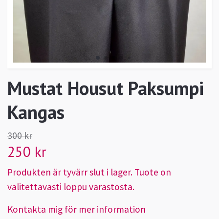
Mustat Housut Paksumpi
Kangas
300 kr
250 kr
Produkten är tyvärr slut i lager. Tuote on
valitettavasti loppu varastosta.
Kontakta mig för mer information