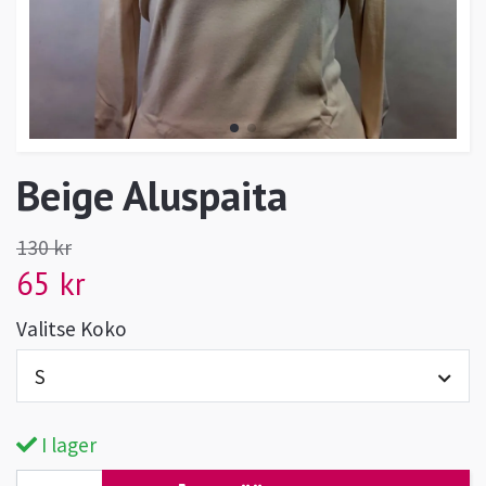
Beige Aluspaita
130 kr
65 kr
Valitse Koko
S
I lager