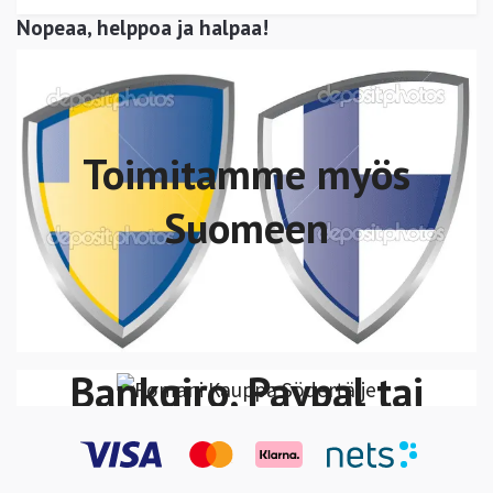
Nopeaa, helppoa ja halpaa!
Toimitamme myös
Suomeen
Voit maksaa Swish,
VISA/MasterCard
Bankgiro, Paypal tai
Klarna Lasku-Maksa